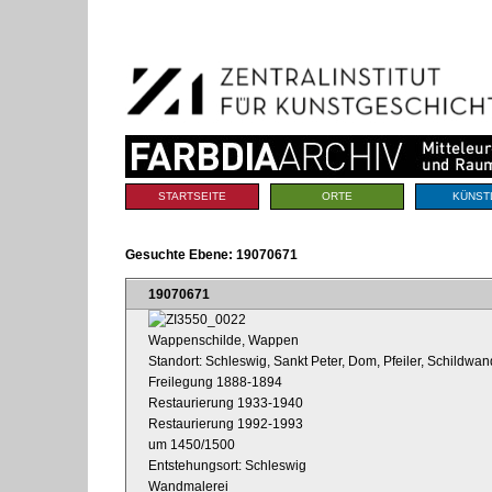
Benutzerspezifische
Direkt
Werkzeuge
zum
Inhalt
|
Direkt
zur
Navigation
Sektionen
STARTSEITE
ORTE
KÜNST
Gesuchte Ebene:
19070671
19070671
Wappenschilde, Wappen
Standort: Schleswig, Sankt Peter, Dom, Pfeiler, Schildwan
Freilegung 1888-1894
Restaurierung 1933-1940
Restaurierung 1992-1993
um 1450/1500
Entstehungsort: Schleswig
Wandmalerei