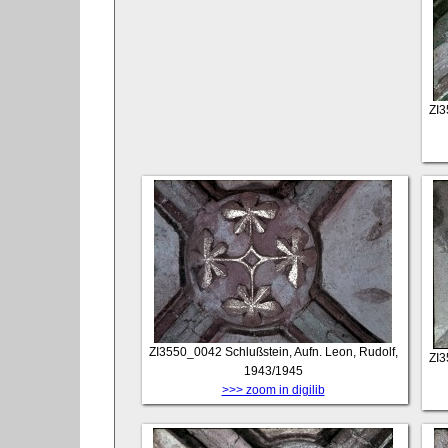
ZI
ZI3550_0042
Schlußstein, Aufn. Leon, Rudolf,
ZI
1943/1945
>>> zoom in digilib