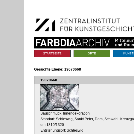
Benutzerspezifische
Direkt
Werkzeuge
zum
Inhalt
|
Direkt
zur
Navigation
Sektionen
STARTSEITE
ORTE
KÜNST
Gesuchte Ebene:
19070668
19070668
Bauschmuck, Innendekoration
Standort: Schleswig, Sankt Peter, Dom, Schwahl, Kreuzg
um 1310/1320
Entstehungsort: Schleswig