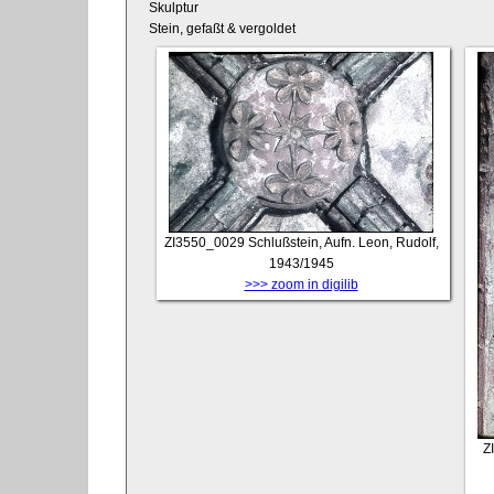
Skulptur
Stein, gefaßt & vergoldet
ZI3550_0029
Schlußstein, Aufn. Leon, Rudolf,
1943/1945
>>> zoom in digilib
Z