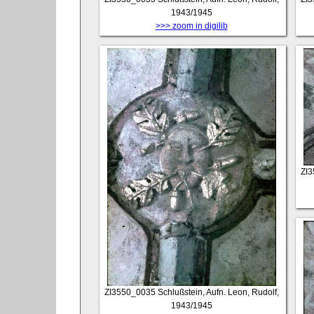
1943/1945
>>> zoom in digilib
ZI
ZI3550_0035
Schlußstein, Aufn. Leon, Rudolf,
1943/1945