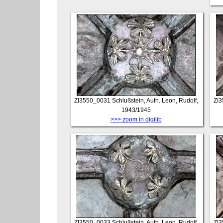
ZI3550_0031
Schlußstein, Aufn. Leon, Rudolf,
ZI
1943/1945
>>> zoom in digilib
ZI3550_0033
Schlußstein, Aufn. Leon, Rudolf,
ZI