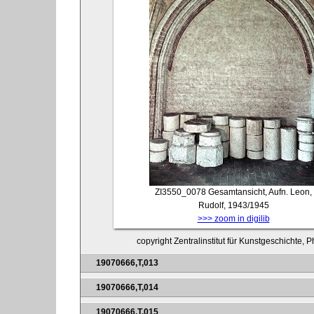
ZI3550_0078
Gesamtansicht, Aufn. Leon,
Rudolf, 1943/1945
>>> zoom in digilib
copyright Zentralinstitut für Kunstgeschichte, 
19070666,T,013
19070666,T,014
19070666,T,015