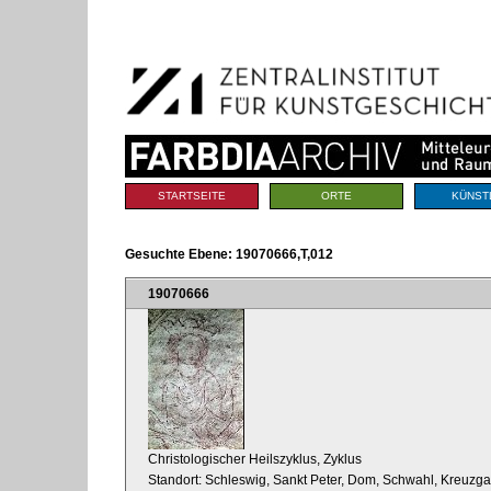
Benutzerspezifische
Direkt
Werkzeuge
zum
Inhalt
|
Direkt
zur
Navigation
Sektionen
STARTSEITE
ORTE
KÜNST
Gesuchte Ebene:
19070666,T,012
19070666
Christologischer Heilszyklus, Zyklus
Standort: Schleswig, Sankt Peter, Dom, Schwahl, Kreuzg