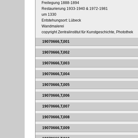
Freilegung 1888-1894
Restaurierung 1933-1940 & 1972-1981
um 1330
Entstehungsort: Lübeck
Wandmalerei
copyright Zentralinstitut für Kunstgeschichte, Photothek
19070666,T,001
19070666,T,002
19070666,T,003
19070666,T,004
19070666,T,005
19070666,T,006
19070666,T,007
19070666,T,008
19070666,T,009