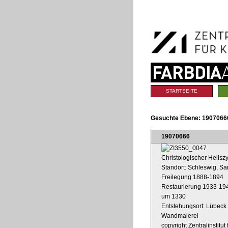
Benutzerspezifische
Direkt
Werkzeuge
zum
Inhalt
|
Direkt
zur
Navigation
Sektionen
STARTSEITE
Gesuchte Ebene:
19070666
19070666
Christologischer Heilszy
Standort: Schleswig, S
Freilegung 1888-1894
Restaurierung 1933-19
um 1330
Entstehungsort: Lübeck
Wandmalerei
copyright Zentralinstitu