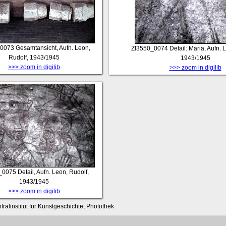
_0073
Gesamtansicht, Aufn. Leon,
ZI3550_0074
Detail: Maria, Aufn. 
Rudolf, 1943/1945
1943/1945
>>> zoom in digilib
>>> zoom in digilib
_0075
Detail, Aufn. Leon, Rudolf,
1943/1945
>>> zoom in digilib
tralinstitut für Kunstgeschichte, Photothek