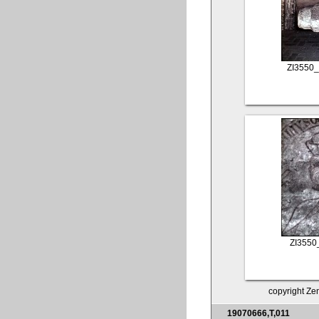
ZI3550
ZI3550
copyright Zen
19070666,T,011