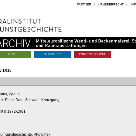
PARTNER
URHEBERRECHT
IM
ORTE
KÜNSTLER
EXPERTENSUCHE
,T,010
klus, Zyklus
ankt Peter, Dom, Schwahl, Kreuzgang
40 & 1972-1981
t für Kunstgeschichte, Photothek