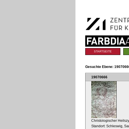
Benutzerspezifische
Direkt
Werkzeuge
zum
Inhalt
|
Direkt
zur
Navigation
Sektionen
STARTSEITE
Gesuchte Ebene:
1907066
19070666
Christologischer Heilszy
Standort: Schleswig, S