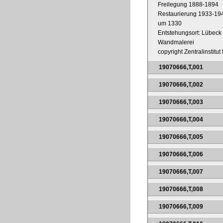
Freilegung 1888-1894
Restaurierung 1933-19
um 1330
Entstehungsort: Lübeck
Wandmalerei
copyright Zentralinstitu
19070666,T,001
19070666,T,002
19070666,T,003
19070666,T,004
19070666,T,005
19070666,T,006
19070666,T,007
19070666,T,008
19070666,T,009