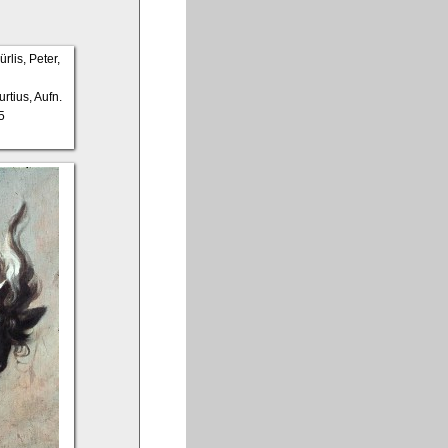
rtius, Aufn.
5