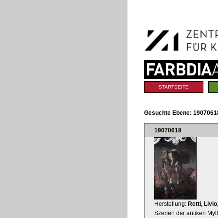
Benutzerspezifische
Direkt
Werkzeuge
zum
Inhalt
|
Direkt
zur
Navigation
Sektionen
STARTSEITE
Gesuchte Ebene:
19070618
19070618
Herstellung:
Retti, Livio
Szenen der antiken Myt