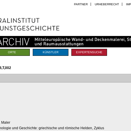
PARTNER
URHEBERRECHT
IM
ORTE
KÜNSTLER
EXPERTENSUCHE
,T,002
, Maler
hologie und Geschichte: griechische und römische Helden, Zyklus