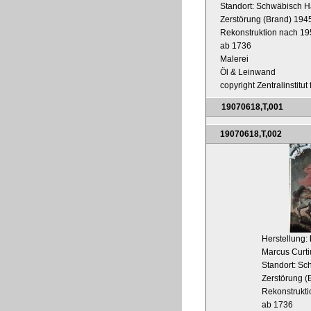
Standort: Schwäbisch H
Zerstörung (Brand) 194
Rekonstruktion nach 1
ab 1736
Malerei
Öl & Leinwand
copyright Zentralinstitu
19070618,T,001
19070618,T,002
Herstellung:
Marcus Curti
Standort: Sc
Zerstörung (
Rekonstrukt
ab 1736