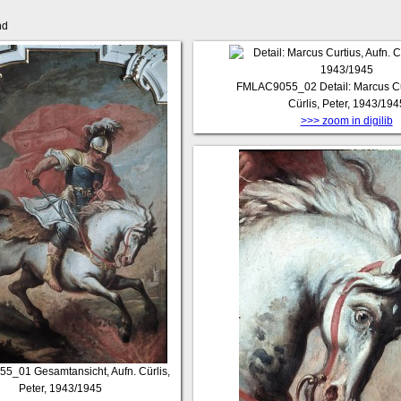
nd
FMLAC9055_02
Detail: Marcus Cu
Cürlis, Peter, 1943/194
>>> zoom in digilib
55_01
Gesamtansicht, Aufn. Cürlis,
Peter, 1943/1945