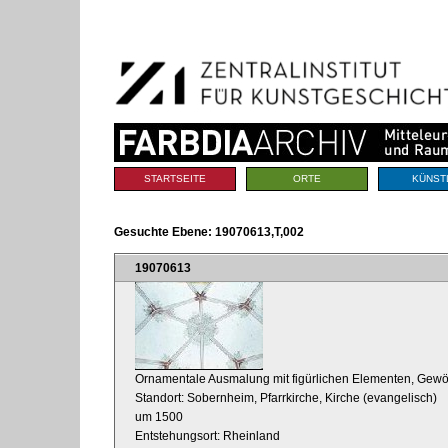
Benutzerspezifische
Direkt
Werkzeuge
zum
Inhalt
|
Direkt
zur
Navigation
Sektionen
STARTSEITE
ORTE
KÜNST
Gesuchte Ebene:
19070613,T,002
19070613
Ornamentale Ausmalung mit figürlichen Elementen, Gewö
Standort: Sobernheim, Pfarrkirche, Kirche (evangelisch)
um 1500
Entstehungsort: Rheinland