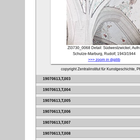
ZI3730_0068
Detail: Südwestzwickel, Aufn
Schulze-Marburg, Rudolf, 1943/1944
>>> zoom in digilib
copyright Zentralinstitut für Kunstgeschichte, 
19070613,T,003
19070613,T,004
19070613,T,005
19070613,T,006
19070613,T,007
19070613,T,008