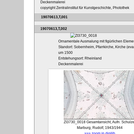
Deckenmalerei
copyright Zentralinstitut für Kunstgeschichte, Photothek
19070613,T,001
19070613,T,002
Ornamentale Ausmalung mit figürlichen Elem
Standort: Sobernheim, Pfarrkirche, Kirche (evan
um 1500
Entstehungsort: Rheinland
Deckenmalerei
ZI3730_0018
Gesamtansicht, Aufn. Schulze
Marburg, Rudolf, 1943/1944
>>> zoom in digilib