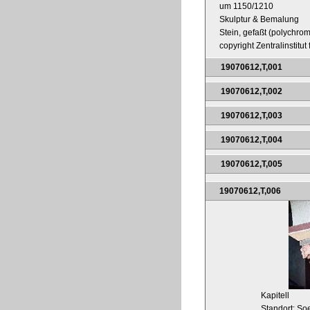
um 1150/1210
Skulptur & Bemalung
Stein, gefaßt (polychrom
copyright Zentralinstitu
19070612,T,001
19070612,T,002
19070612,T,003
19070612,T,004
19070612,T,005
19070612,T,006
Kapitell
Standort: Soe