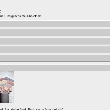
)
t für Kunstgeschichte, Photothek
st, Pfarrkirche Sankt Petri, Kirche (evangelisch)