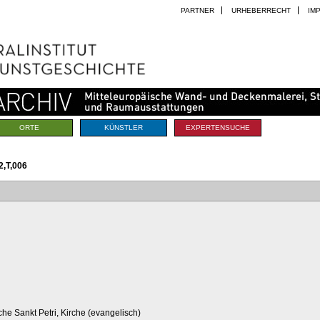
PARTNER
URHEBERRECHT
IM
ORTE
KÜNSTLER
EXPERTENSUCHE
,T,006
rche Sankt Petri, Kirche (evangelisch)