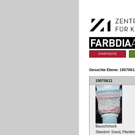
Benutzerspezifische
Direkt
Werkzeuge
zum
Inhalt
|
Direkt
zur
Navigation
Sektionen
STARTSEITE
Gesuchte Ebene:
19070612
19070612
Bauschmuck
Standort: Soest, Pfarrki