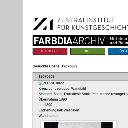
Benutzerspezifische
Direkt
Werkzeuge
zum
Inhalt
|
Direkt
zur
Navigation
Sektionen
STARTSEITE
ORTE
KÜNST
Gesuchte Ebene:
19070609
19070609
Kreuzigungsgruppe, Wandbild
Standort: Soest, Pfarrkirche Sankt Petri, Kirche (evangelis
Übermalung 1890
um 1390
Entstehungsort: Westfalen
Wandmalerei