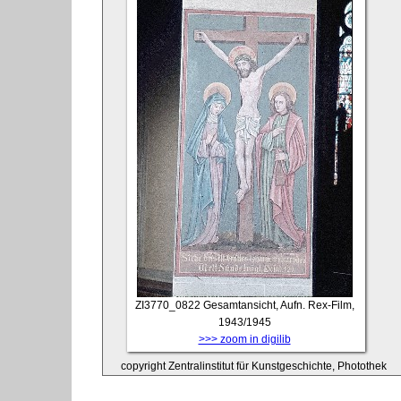
ZI3770_0822
Gesamtansicht, Aufn. Rex-Film,
1943/1945
>>> zoom in digilib
copyright Zentralinstitut für Kunstgeschichte, Photothek