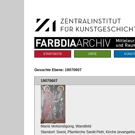
Benutzerspezifische
Direkt
Werkzeuge
zum
Inhalt
|
Direkt
zur
Navigation
Sektionen
STARTSEITE
ORTE
KÜNST
Gesuchte Ebene:
19070607
19070607
Mariä Verkündigung, Wandbild
Standort: Soest, Pfarrkirche Sankt Petri, Kirche (evangelis