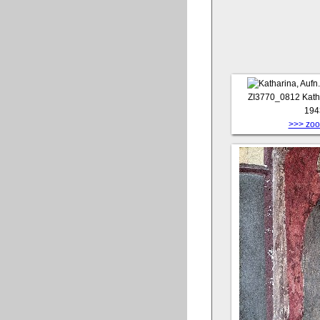
ZI3770_0812
Kath
194
>>> zoom