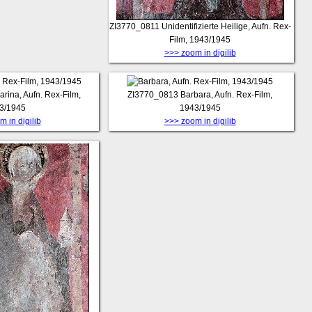
ZI3770_0811
Unidentifizierte Heilige, Aufn. Rex-
Film, 1943/1945
>>> zoom in digilib
arina, Aufn. Rex-Film,
ZI3770_0813
Barbara, Aufn. Rex-Film,
3/1945
1943/1945
 in digilib
>>> zoom in digilib