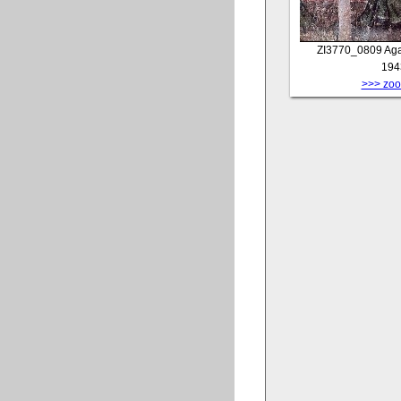
ZI3770_0809
Aga
194
>>> zoom