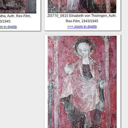
ZI3770_0810
Elisabeth von Thüringen, Aufn.
tha, Aufn. Rex-Film,
Rex-Film, 1943/1945
3/1945
>>> zoom in digilib
 in digilib