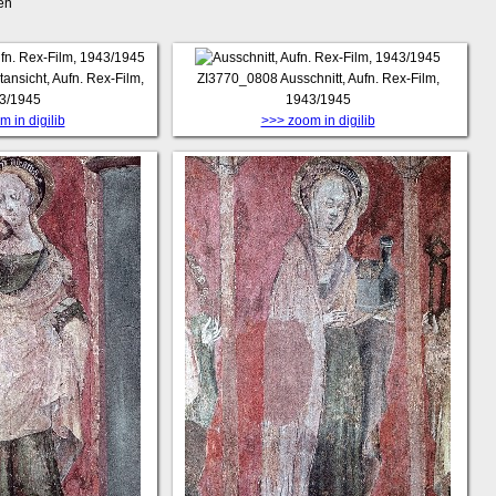
en
nsicht, Aufn. Rex-Film,
ZI3770_0808
Ausschnitt, Aufn. Rex-Film,
3/1945
1943/1945
 in digilib
>>> zoom in digilib