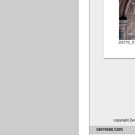
ZI3770_0
copyright Zen
19070588,T,005