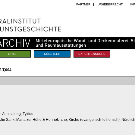
PARTNER
URHEBERRECHT
IM
ORTE
KÜNSTLER
EXPERTENSUCHE
,T,004
he Ausmalung, Zyklus
rche Sankt Maria zur Höhe & Hohnekirche, Kirche (evangelisch-lutherisch), Nördliche