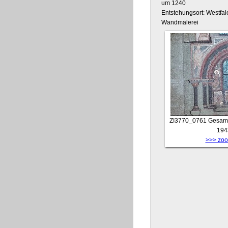
um 1240
Entstehungsort: Westfal
Wandmalerei
ZI3770_0761
Gesamta
194
>>> zoom