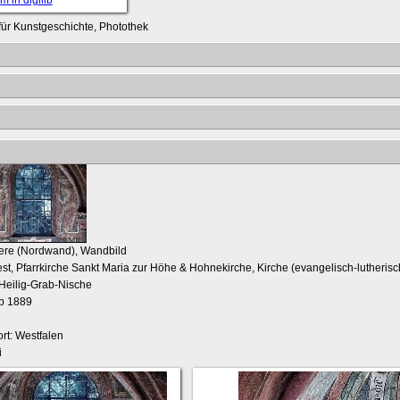
t für Kunstgeschichte, Photothek
ere (Nordwand), Wandbild
est, Pfarrkirche Sankt Maria zur Höhe & Hohnekirche, Kirche (evangelisch-lutherisc
 Heilig-Grab-Nische
ab 1889
rt: Westfalen
i