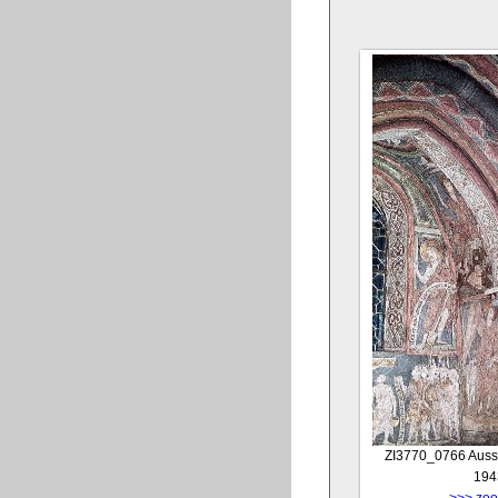
ZI3770_0766
Aussc
194
>>> zoom