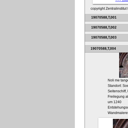
copyright Zentralinstitu
19070588,T,001
19070588,T,002
19070588,T,003
19070588,T,004
Noli me tang
Standort: So
Seitenschiff,
Freilegung 
um 1240
Entstehungso
Wandmalere