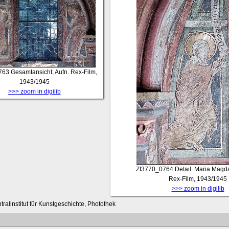
763
Gesamtansicht, Aufn. Rex-Film,
1943/1945
>>> zoom in digilib
ZI3770_0764
Detail: Maria Magda
Rex-Film, 1943/1945
>>> zoom in digilib
tralinstitut für Kunstgeschichte, Photothek