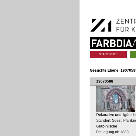
Benutzerspezifische
Direkt
Werkzeuge
zum
Inhalt
|
Direkt
zur
Navigation
Sektionen
STARTSEITE
Gesuchte Ebene:
19070588
19070588
Dekorative und figürlic
Standort: Soest, Pfarrki
Grab-Nische
Freilegung ab 1889