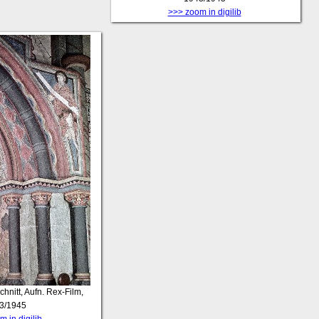
>>> zoom in digilib
hnitt, Aufn. Rex-Film,
3/1945
 in digilib