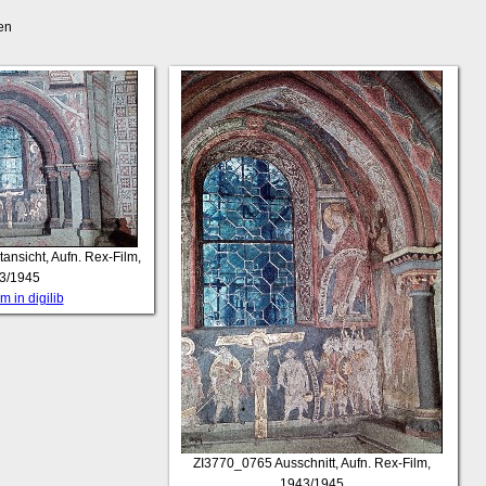
en
nsicht, Aufn. Rex-Film,
3/1945
 in digilib
ZI3770_0765
Ausschnitt, Aufn. Rex-Film,
1943/1945