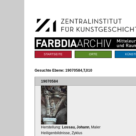
Benutzerspezifische
Direkt
Werkzeuge
zum
Inhalt
|
Direkt
zur
Navigation
Sektionen
STARTSEITE
ORTE
KÜNST
Gesuchte Ebene:
19070584,T,010
19070584
Herstellung:
Lossau, Johann
, Maler
Heiligenbildnisse, Zyklus