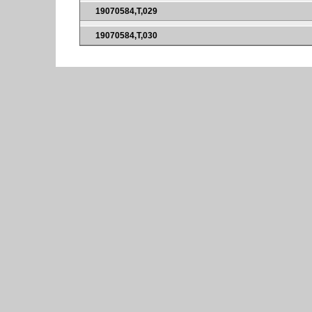
19070584,T,029
19070584,T,030