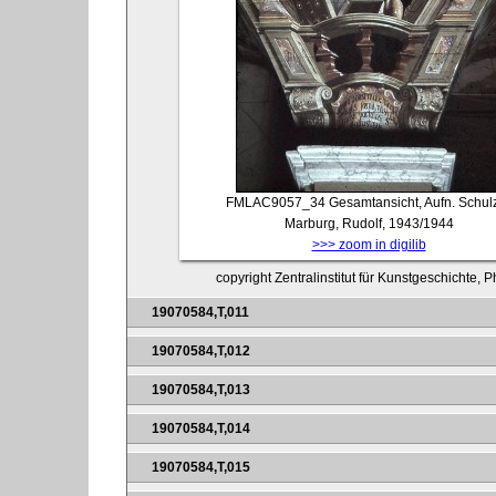
FMLAC9057_34
Gesamtansicht, Aufn. Schul
Marburg, Rudolf, 1943/1944
>>> zoom in digilib
copyright Zentralinstitut für Kunstgeschichte, 
19070584,T,011
19070584,T,012
19070584,T,013
19070584,T,014
19070584,T,015