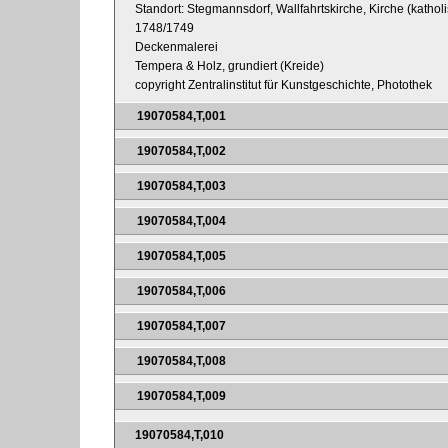
Standort: Stegmannsdorf, Wallfahrtskirche, Kirche (katholis
1748/1749
Deckenmalerei
Tempera & Holz, grundiert (Kreide)
copyright Zentralinstitut für Kunstgeschichte, Photothek
19070584,T,001
19070584,T,002
19070584,T,003
19070584,T,004
19070584,T,005
19070584,T,006
19070584,T,007
19070584,T,008
19070584,T,009
19070584,T,010