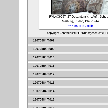
FMLAC9057_27
Gesamtansicht, Aufn. Schul
Marburg, Rudolf, 1943/1944
>>> zoom in digilib
copyright Zentralinstitut für Kunstgeschichte, 
19070584,T,008
19070584,T,009
19070584,T,010
19070584,T,011
19070584,T,012
19070584,T,013
19070584,T,014
19070584,T,015