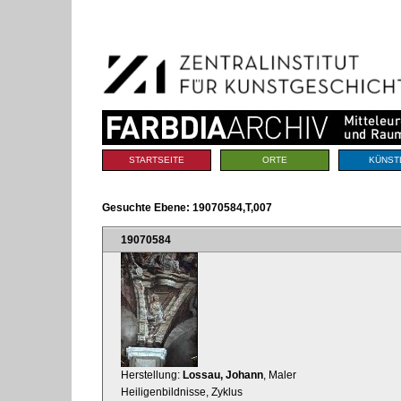
Benutzerspezifische
Direkt
Werkzeuge
zum
Inhalt
|
Direkt
zur
Navigation
Sektionen
STARTSEITE
ORTE
KÜNST
Gesuchte Ebene:
19070584,T,007
19070584
Herstellung:
Lossau, Johann
, Maler
Heiligenbildnisse, Zyklus