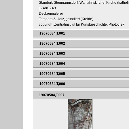
Standort: Stegmannsdorf, Wallfahrtskirche, Kirche (katholis
1748/1749
Deckenmalerei
Tempera & Holz, grundiert (Kreide)
copyright Zentralinstitut für Kunstgeschichte, Photothek
19070584,T,001
19070584,T,002
19070584,T,003
19070584,T,004
19070584,T,005
19070584,T,006
19070584,T,007