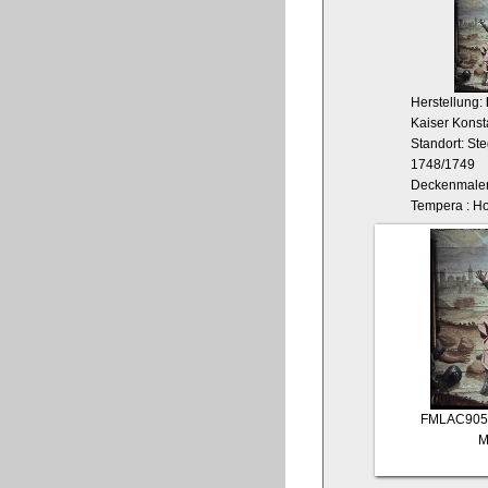
Herstellung:
Kaiser Konst
Standort: Ste
1748/1749
Deckenmaler
Tempera : Hol
FMLAC905
M