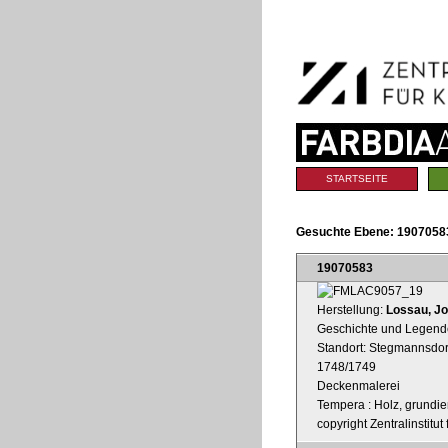
Benutzerspezifische
Direkt
Werkzeuge
zum
Inhalt
|
Direkt
zur
Navigation
Sektionen
STARTSEITE
Gesuchte Ebene:
19070583
19070583
Herstellung:
Lossau, J
Geschichte und Legende
Standort: Stegmannsdorf,
1748/1749
Deckenmalerei
Tempera : Holz, grundier
copyright Zentralinstitu