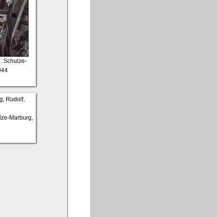
n. Schulze-
944
ulze-Marburg,