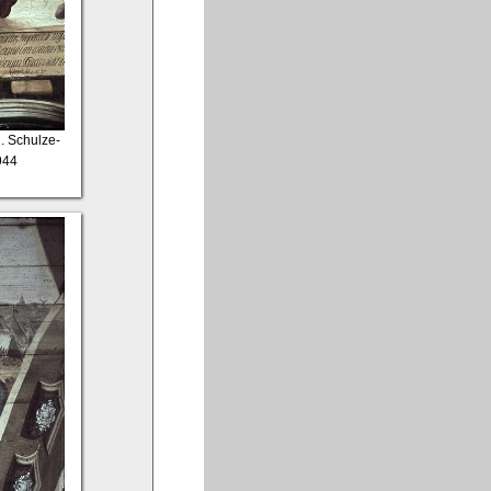
n. Schulze-
944