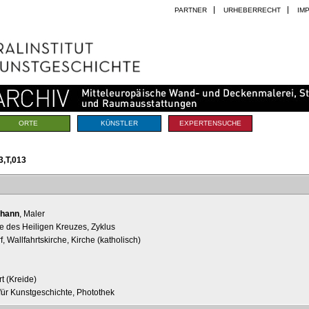
PARTNER
URHEBERRECHT
IM
ORTE
KÜNSTLER
EXPERTENSUCHE
,T,013
ohann
, Maler
 des Heiligen Kreuzes, Zyklus
 Wallfahrtskirche, Kirche (katholisch)
t (Kreide)
t für Kunstgeschichte, Photothek