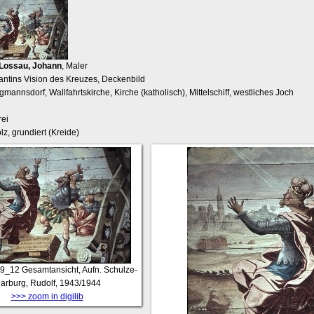
Lossau, Johann
, Maler
antins Vision des Kreuzes, Deckenbild
gmannsdorf, Wallfahrtskirche, Kirche (katholisch), Mittelschiff, westliches Joch
ei
z, grundiert (Kreide)
9_12
Gesamtansicht, Aufn. Schulze-
arburg, Rudolf, 1943/1944
>>> zoom in digilib