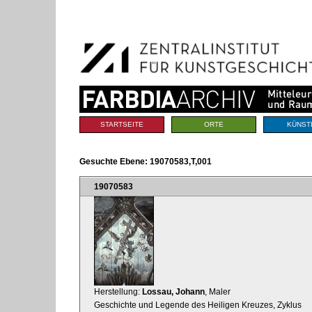
Benutzerspezifische
Direkt
Werkzeuge
zum
Inhalt
|
Direkt
zur
Navigation
Sektionen
STARTSEITE
ORTE
KÜNST
Gesuchte Ebene:
19070583,T,001
19070583
Herstellung:
Lossau, Johann
, Maler
Geschichte und Legende des Heiligen Kreuzes, Zyklus