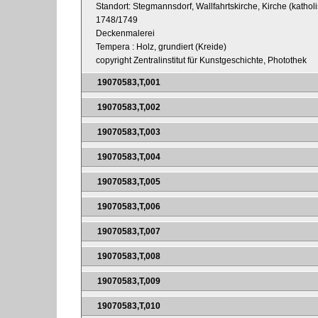
Standort: Stegmannsdorf, Wallfahrtskirche, Kirche (kathol
1748/1749
Deckenmalerei
Tempera : Holz, grundiert (Kreide)
copyright Zentralinstitut für Kunstgeschichte, Photothek
19070583,T,001
19070583,T,002
19070583,T,003
19070583,T,004
19070583,T,005
19070583,T,006
19070583,T,007
19070583,T,008
19070583,T,009
19070583,T,010