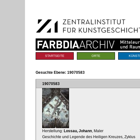
Benutzerspezifische
Direkt
Werkzeuge
zum
Inhalt
|
Direkt
zur
Navigation
Sektionen
STARTSEITE
ORTE
KÜNST
Gesuchte Ebene:
19070583
19070583
Herstellung:
Lossau, Johann
, Maler
Geschichte und Legende des Heiligen Kreuzes, Zyklus