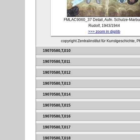
FMLAC9060_37
Detail, Aufn. Schulze-Marbu
Rudolf, 1943/1944
>>> zoom in digilib
copyright Zentralinstitut für Kunstgeschichte, 
19070580,T,010
19070580,T,011
19070580,T,012
19070580,T,013
19070580,T,014
19070580,T,015
19070580,T,016
19070580,T,017
19070580,T,018