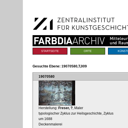
Benutzerspezifische
Direkt
Werkzeuge
zum
Inhalt
|
Direkt
zur
Navigation
Sektionen
STARTSEITE
ORTE
KÜNST
Gesuchte Ebene:
19070580,T,009
19070580
Herstellung:
Freser, ?
, Maler
typologischer Zyklus zur Heilsgeschichte, Zyklus
um 1688
Deckenmalerei