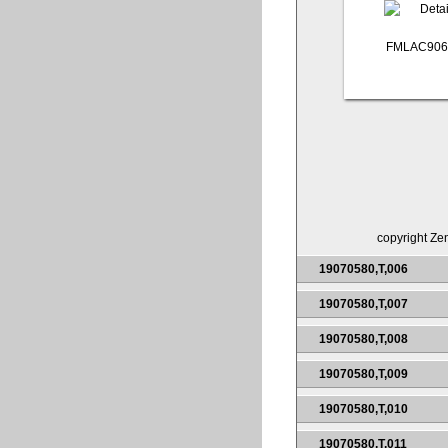
FMLAC906
copyright Zen
19070580,T,006
19070580,T,007
19070580,T,008
19070580,T,009
19070580,T,010
19070580,T,011