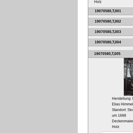
Holz
19070580,T,001
19070580,T,002
19070580,T,003
19070580,T,004
19070580,T,005
Herstellung:
Elias Himmel
Standort: Sto
um 1688
Deckenmaler
Holz