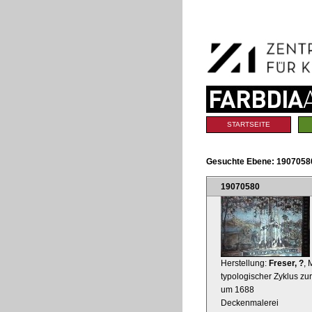
Benutzerspezifische
Direkt
Werkzeuge
zum
Inhalt
|
Direkt
zur
Navigation
Sektionen
STARTSEITE
Gesuchte Ebene:
19070580
19070580
Herstellung:
Freser, ?
, 
typologischer Zyklus zur
um 1688
Deckenmalerei