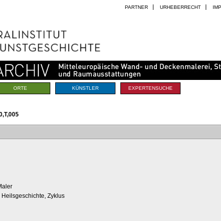
PARTNER
URHEBERRECHT
IM
ORTE
KÜNSTLER
EXPERTENSUCHE
,T,005
Maler
 Heilsgeschichte, Zyklus