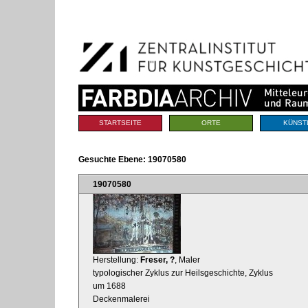
Benutzerspezifische
Direkt
Werkzeuge
zum
Inhalt
|
Direkt
zur
Navigation
Sektionen
STARTSEITE
ORTE
KÜNST
Gesuchte Ebene:
19070580
19070580
Herstellung:
Freser, ?
, Maler
typologischer Zyklus zur Heilsgeschichte, Zyklus
um 1688
Deckenmalerei