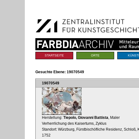
Benutzerspezifische
Direkt
Werkzeuge
zum
Inhalt
|
Direkt
zur
Navigation
Sektionen
STARTSEITE
ORTE
KÜNST
Gesuchte Ebene:
19070549
19070549
Herstellung:
Tiepolo, Giovanni Battista
, Maler
Verherrlichung des Kaisertums, Zyklus
Standort: Würzburg, Fürstbischöfliche Residenz, Schloß, 
1752