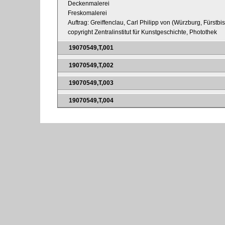
Deckenmalerei
Freskomalerei
Auftrag: Greiffenclau, Carl Philipp von (Würzburg, Fürstbi
copyright Zentralinstitut für Kunstgeschichte, Photothek
19070549,T,001
19070549,T,002
19070549,T,003
19070549,T,004