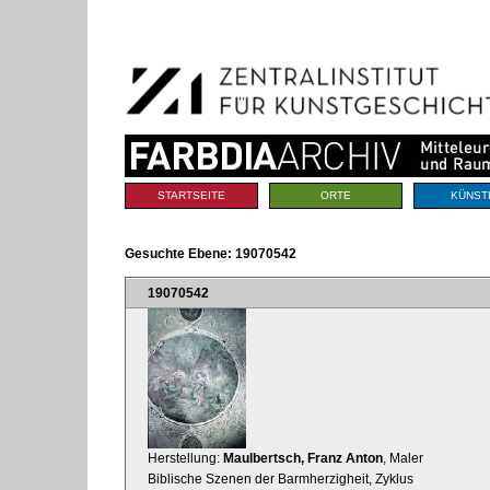
Benutzerspezifische
Direkt
Werkzeuge
zum
Inhalt
|
Direkt
zur
Navigation
Sektionen
STARTSEITE
ORTE
KÜNST
Gesuchte Ebene:
19070542
19070542
Herstellung:
Maulbertsch, Franz Anton
, Maler
Biblische Szenen der Barmherzigheit, Zyklus