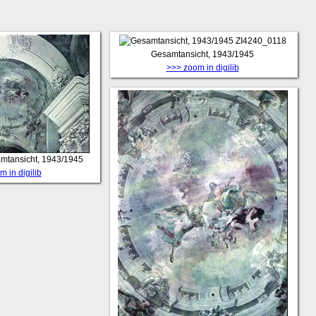
ZI4240_0118
Gesamtansicht, 1943/1945
>>> zoom in digilib
mtansicht, 1943/1945
 in digilib