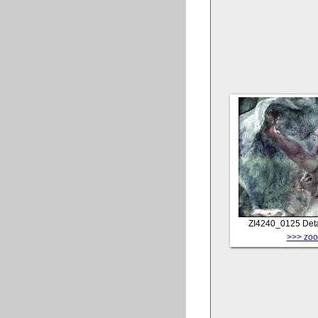
ZI4240_0125
Deta
>>> zoom