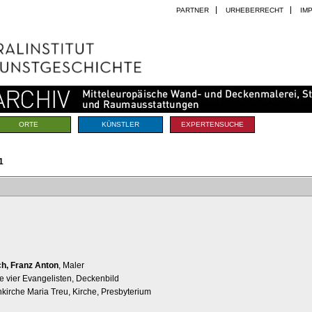
PARTNER
URHEBERRECHT
IM
ORTE
KÜNSTLER
EXPERTENSUCHE
1
h, Franz Anton
, Maler
e vier Evangelisten, Deckenbild
nkirche Maria Treu, Kirche, Presbyterium