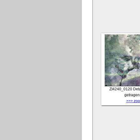
ZI4240_0120
Det
getragen
>>> zoom