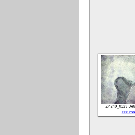
ZI4240_0123
Det
>>> zoom