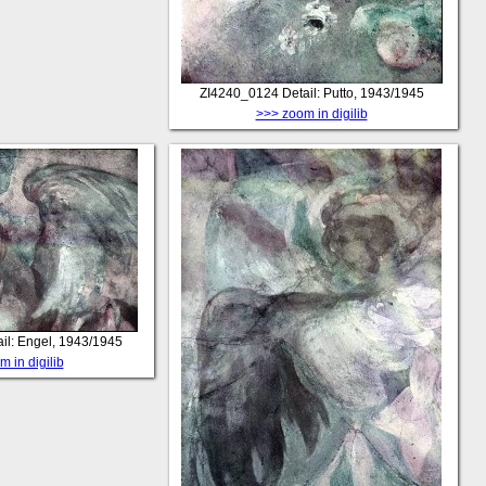
ZI4240_0124
Detail: Putto, 1943/1945
>>> zoom in digilib
il: Engel, 1943/1945
 in digilib