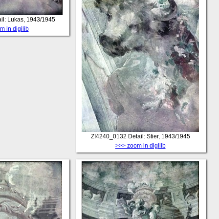
il: Lukas, 1943/1945
 in digilib
ZI4240_0132
Detail: Stier, 1943/1945
>>> zoom in digilib