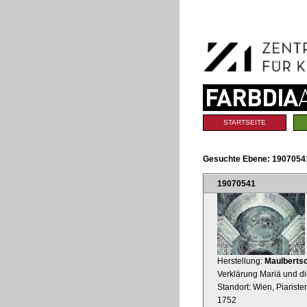
Benutzerspezifische
Direkt
Werkzeuge
zum
Inhalt
|
Direkt
zur
Navigation
Sektionen
STARTSEITE
Gesuchte Ebene:
1907054
19070541
Herstellung:
Maulbertsc
Verklärung Mariä und di
Standort: Wien, Piariste
1752