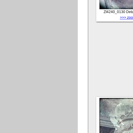
ZI4240_0130
Deta
>>> zoom