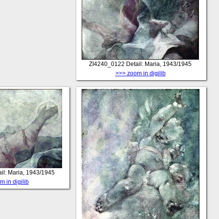
ZI4240_0122
Detail: Maria, 1943/1945
>>> zoom in digilib
ail: Maria, 1943/1945
 in digilib