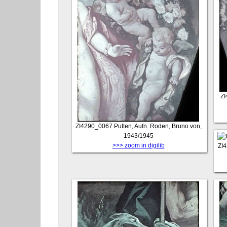
ZI
ZI4290_0067
Putten, Aufn. Roden, Bruno von,
1943/1945
>>> zoom in digilib
ZI