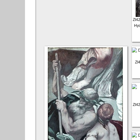
ZI4
Hyd
ZI
ZI4