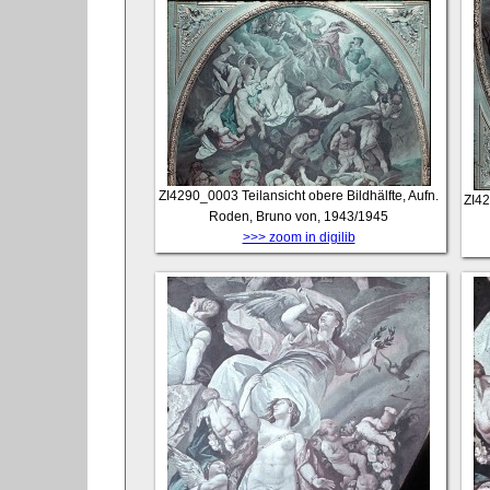
ZI4290_0003
Teilansicht obere Bildhälfte, Aufn.
ZI4
Roden, Bruno von, 1943/1945
>>> zoom in digilib