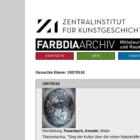
Benutzerspezifische
Direkt
Werkzeuge
zum
Inhalt
|
Direkt
zur
Navigation
Sektionen
STARTSEITE
ORTE
KÜNST
Gesuchte Ebene:
19070518
19070518
Herstellung:
Feuerbach, Anselm
, Maler
Titanomachia, "Sieg der Kultur über die rohen Naturkräfte"