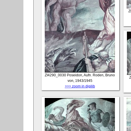
Z
ZI4290_0030
Poseidon, Aufn. Roden, Bruno
von, 1943/1945
>>> zoom in digilib