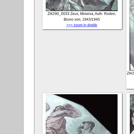
ZI4290_0033
Zeus, Minerva, Aufn. Roden,
Bruno von, 1943/1945
>>> zoom in digilib
ZI4