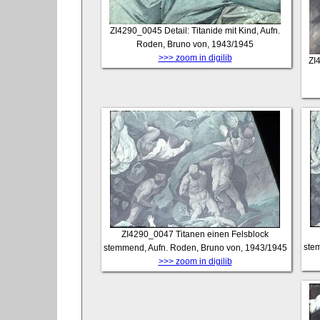
ZI4290_0045
Detail: Titanide mit Kind, Aufn.
Roden, Bruno von, 1943/1945
>>> zoom in digilib
ZI
ZI4290_0047
Titanen einen Felsblock
ste
stemmend, Aufn. Roden, Bruno von, 1943/1945
>>> zoom in digilib