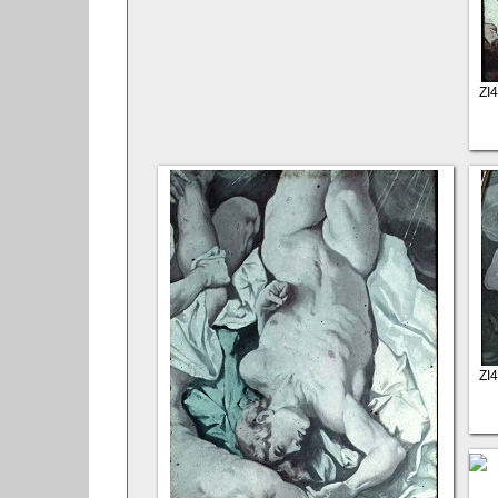
ZI
ZI