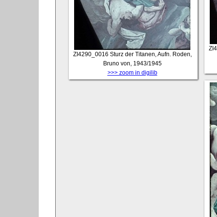
ZI
ZI4290_0016
Sturz der Titanen, Aufn. Roden,
Bruno von, 1943/1945
>>> zoom in digilib