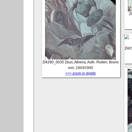
Z
ZI4
ZI4290_0035
Zeus, Athena, Aufn. Roden, Bruno
von, 1943/1945
>>> zoom in digilib