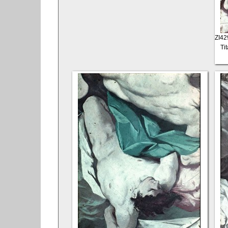
ZI4
Ti