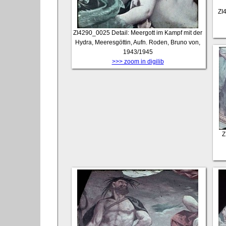
ZI
ZI4290_0025
Detail: Meergott im Kampf mit der
Hydra, Meeresgöttin, Aufn. Roden, Bruno von,
1943/1945
>>> zoom in digilib
Z