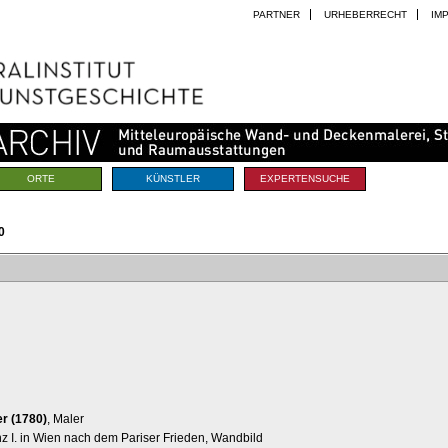
PARTNER
URHEBERRECHT
IM
ORTE
KÜNSTLER
EXPERTENSUCHE
0
er (1780)
, Maler
z I. in Wien nach dem Pariser Frieden, Wandbild