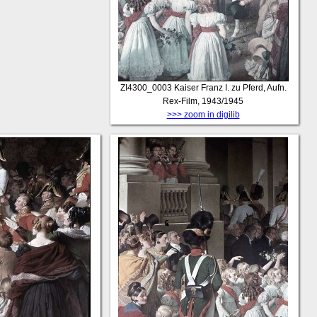
ZI4300_0003
Kaiser Franz I. zu Pferd, Aufn.
Rex-Film, 1943/1945
>>> zoom in digilib