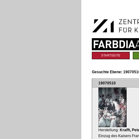
Benutzerspezifische
Direkt
Werkzeuge
zum
Inhalt
|
Direkt
zur
Navigation
Sektionen
STARTSEITE
Gesuchte Ebene:
1907051
19070510
Herstellung:
Krafft, Pet
Einzug des Kaisers Fran