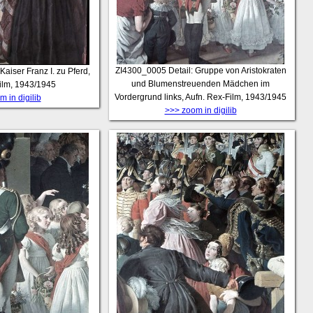
ZI4300_0005
Detail: Gruppe von Aristokraten
 Kaiser Franz I. zu Pferd,
und Blumenstreuenden Mädchen im
ilm, 1943/1945
Vordergrund links, Aufn. Rex-Film, 1943/1945
 in digilib
>>> zoom in digilib