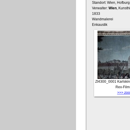
Standort: Wien, Hofburg
Verwalter:
Wien
, Kunsth
1833
Wandmalerei
Enkaustik
ZI4300_0001
Karlskir
Rex-Film
>>> zoom