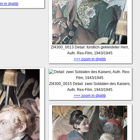
 in digilib
ZI4300_0013
Detail: fürstlich gekleideter Herr,
Aufn. Rex-Film, 1943/1945
>>> zoom in digilib
ZI4300_0015
Detail: zwei Soldaten des Kaisers,
Aufn. Rex-Film, 1943/1945
>>> zoom in digilib