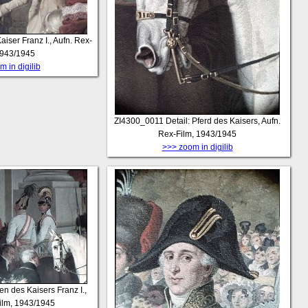
Kaiser Franz I., Aufn. Rex-
1943/1945
 in digilib
ZI4300_0011
Detail: Pferd des Kaisers, Aufn.
Rex-Film, 1943/1945
>>> zoom in digilib
en des Kaisers Franz I.,
ilm, 1943/1945