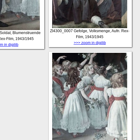
ZI4300_0007
Gefolge, Volksmenge, Aufn. Rex-
 Soldat, Blumenstruende
Film, 1943/1945
Rex-Film, 1943/1945
>>> zoom in digilib
 in digilib