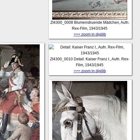
ZI4300_0008
Blumenstruende Mädchen, Aufn.
Rex-Film, 1943/1945
>>> zoom in digilib
ZI4300_0010
Detail: Kaiser Franz I., Aufn. Rex-
Film, 1943/1945
>>> zoom in digilib