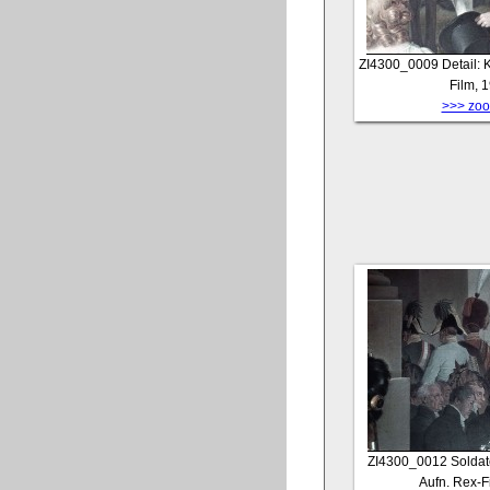
ZI4300_0009
Detail: 
Film, 
>>> zoom
ZI4300_0012
Soldat
Aufn. Rex-F