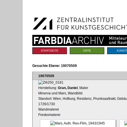
Benutzerspezifische
Direkt
Werkzeuge
zum
Inhalt
|
Direkt
zur
Navigation
Sektionen
STARTSEITE
ORTE
KÜNST
Gesuchte Ebene:
19070509
19070509
Herstellung:
Gran, Daniel
, Maler
Minerva und Mars, Wandbild
Standort: Wien, Hofburg, Residenz, Prunksaaltrakt, Gebä
1726/1730
Wandmalerei
Freskomalerei