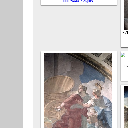
>>> zoom in digilib
FM
F