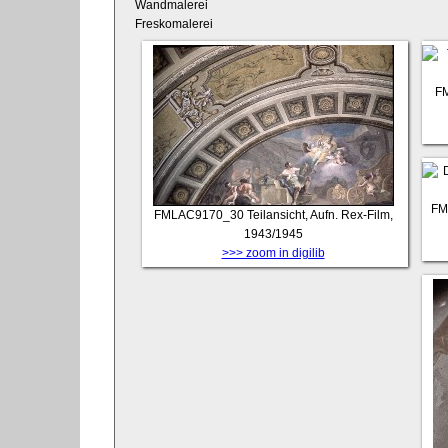
Wandmalerei
Freskomalerei
F
FM
FMLAC9170_30
Teilansicht, Aufn. Rex-Film,
1943/1945
>>> zoom in digilib