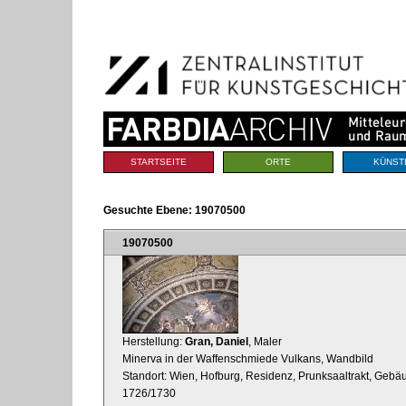
Benutzerspezifische
Direkt
Werkzeuge
zum
Inhalt
|
Direkt
zur
Navigation
Sektionen
STARTSEITE
ORTE
KÜNST
Gesuchte Ebene:
19070500
19070500
Herstellung:
Gran, Daniel
, Maler
Minerva in der Waffenschmiede Vulkans, Wandbild
Standort: Wien, Hofburg, Residenz, Prunksaaltrakt, Gebäu
1726/1730