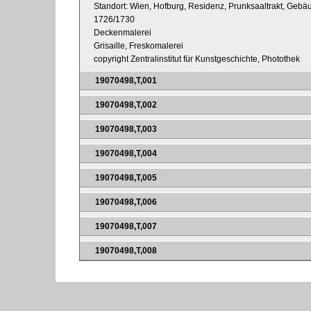
Standort: Wien, Hofburg, Residenz, Prunksaaltrakt, Gebäu
1726/1730
Deckenmalerei
Grisaille, Freskomalerei
copyright Zentralinstitut für Kunstgeschichte, Photothek
19070498,T,001
19070498,T,002
19070498,T,003
19070498,T,004
19070498,T,005
19070498,T,006
19070498,T,007
19070498,T,008