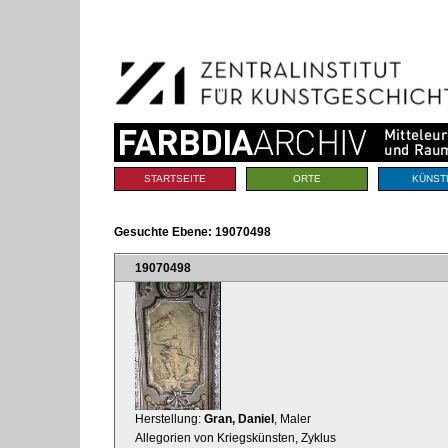
Benutzerspezifische
Direkt
Werkzeuge
zum
Inhalt
|
Direkt
zur
Navigation
Sektionen
STARTSEITE
ORTE
KÜNST
Gesuchte Ebene:
19070498
19070498
Herstellung:
Gran, Daniel
, Maler
Allegorien von Kriegskünsten, Zyklus