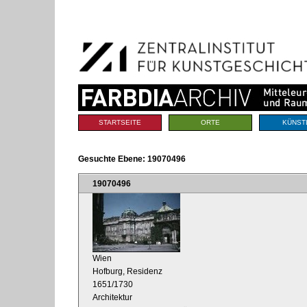
Benutzerspezifische
Direkt
Werkzeuge
zum
Inhalt
|
Direkt
zur
Navigation
Sektionen
STARTSEITE
ORTE
KÜNST
Gesuchte Ebene:
19070496
19070496
Wien
Hofburg, Residenz
1651/1730
Architektur