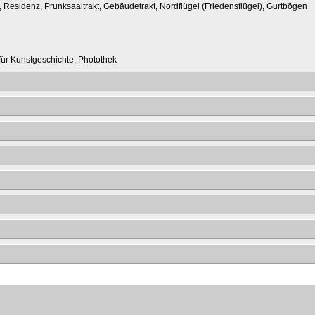
, Residenz, Prunksaaltrakt, Gebäudetrakt, Nordflügel (Friedensflügel), Gurtbögen
t für Kunstgeschichte, Photothek