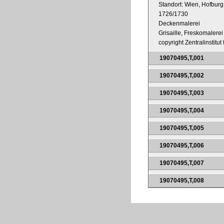
Standort: Wien, Hofburg
1726/1730
Deckenmalerei
Grisaille, Freskomalerei
copyright Zentralinstitu
19070495,T,001
19070495,T,002
19070495,T,003
19070495,T,004
19070495,T,005
19070495,T,006
19070495,T,007
19070495,T,008