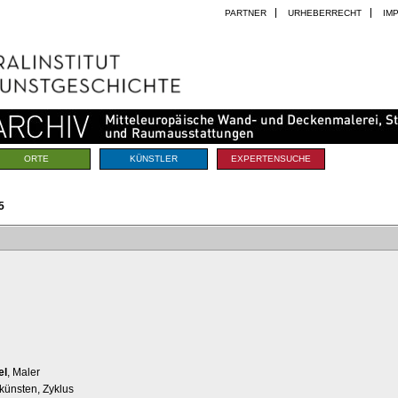
PARTNER
URHEBERRECHT
IM
ORTE
KÜNSTLER
EXPERTENSUCHE
5
el
, Maler
künsten, Zyklus