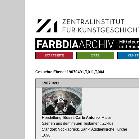
Benutzerspezifische
Direkt
Werkzeuge
zum
Inhalt
|
Direkt
zur
Navigation
Sektionen
STARTSEITE
ORTE
KÜNST
Gesuchte Ebene:
19070491,T,011,T,004
19070491
Herstellung:
Bussi, Carlo Antonio
, Maler
Szenen aus dem neuen Testament, Zyklus
Standort: Vöcklabruck, Sankt Ägidienkirche, Kirche
1690