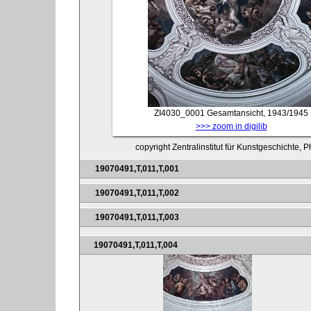
ZI4030_0001
Gesamtansicht, 1943/1945
>>> zoom in digilib
copyright Zentralinstitut für Kunstgeschichte, 
19070491,T,011,T,001
19070491,T,011,T,002
19070491,T,011,T,003
19070491,T,011,T,004