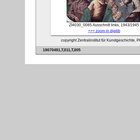
ZI4030_0085
Ausschnitt links, 1943/1945
>>> zoom in digilib
copyright Zentralinstitut für Kunstgeschichte, 
19070491,T,011,T,005