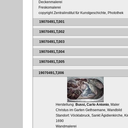
Deckenmalerei
Freskomalerei
copyright Zentralinstitut für Kunstgeschichte, Photothek
19070491,T,001
19070491,T,002
19070491,T,003
19070491,T,004
19070491,T,005
19070491,T,006
Herstellung:
Bussi, Carlo Antonio
, Maler
Christus im Garten Gethsemane, Wandbild
Standort: Vöcklabruck, Sankt Ägidienkirche, Ki
1690
Wandmalerei