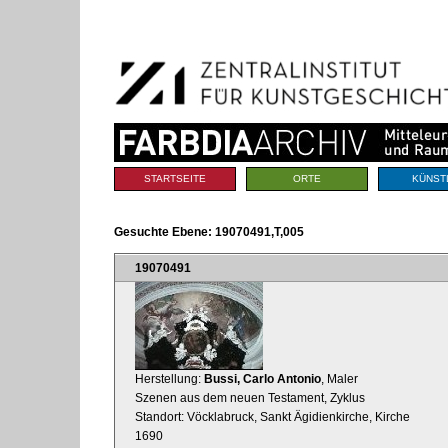
Benutzerspezifische
Direkt
Werkzeuge
zum
Inhalt
|
Direkt
zur
Navigation
Sektionen
STARTSEITE
ORTE
KÜNST
Gesuchte Ebene:
19070491,T,005
19070491
Herstellung:
Bussi, Carlo Antonio
, Maler
Szenen aus dem neuen Testament, Zyklus
Standort: Vöcklabruck, Sankt Ägidienkirche, Kirche
1690