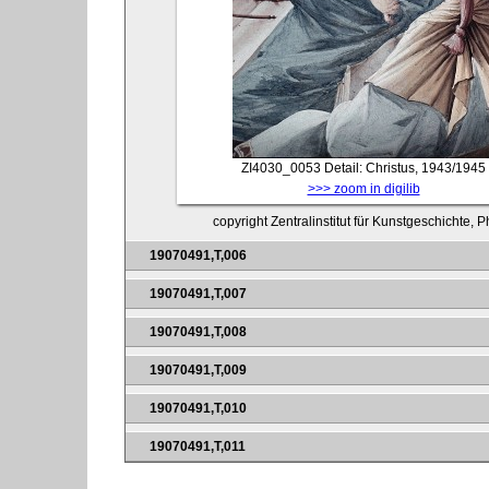
ZI4030_0053
Detail: Christus, 1943/1945
>>> zoom in digilib
copyright Zentralinstitut für Kunstgeschichte, 
19070491,T,006
19070491,T,007
19070491,T,008
19070491,T,009
19070491,T,010
19070491,T,011