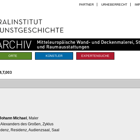
PARTNER
URHEBERRECHT
IM
ORTE
KÜNSTLER
EXPERTENSUCHE
,T,003
Johann Michael
, Maler
Alexanders des Großen, Zyklus
idenz, Residenz, Audienzsaal, Saal