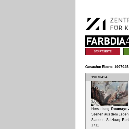
Benutzerspezifische
Direkt
Werkzeuge
zum
Inhalt
|
Direkt
zur
Navigation
Sektionen
STARTSEITE
Gesuchte Ebene:
19070454
19070454
Herstellung:
Rottmayr, 
Szenen aus dem Leben 
Standort: Salzburg, Res
1711