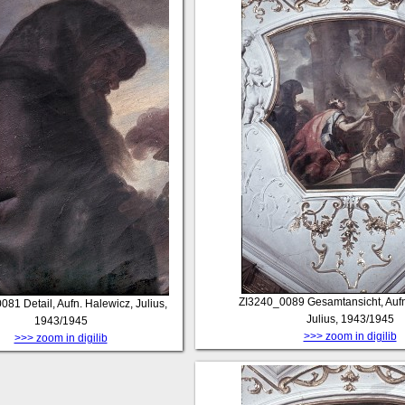
ZI3240_0089
Gesamtansicht, Aufn
0081
Detail, Aufn. Halewicz, Julius,
Julius, 1943/1945
1943/1945
>>> zoom in digilib
>>> zoom in digilib