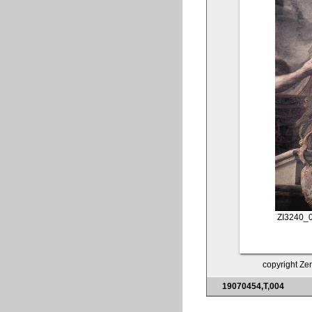
ZI3240_
copyright Zen
19070454,T,004