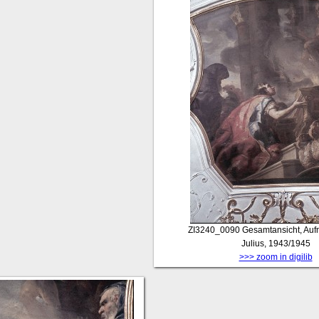
ZI3240_0090
Gesamtansicht, Aufn
Julius, 1943/1945
>>> zoom in digilib