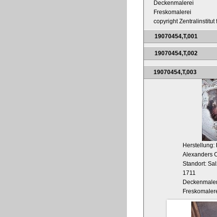
Deckenmalerei
Freskomalerei
copyright Zentralinstitu
19070454,T,001
19070454,T,002
19070454,T,003
Herstellung:
Alexanders O
Standort: Sa
1711
Deckenmaler
Freskomaler