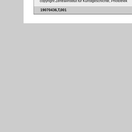
copyright Zentralinstitut für Kunstgeschichte, Photothek
19070436,T,001