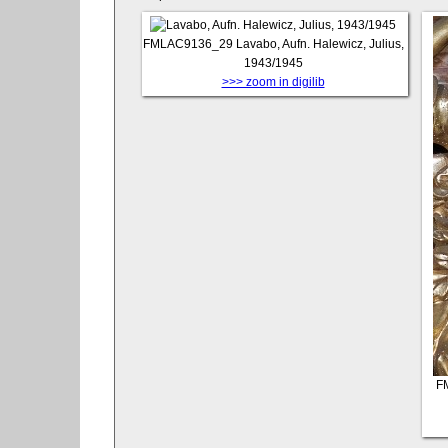
FMLAC9136_29
Lavabo, Aufn. Halewicz, Julius,
1943/1945
>>> zoom in digilib
F