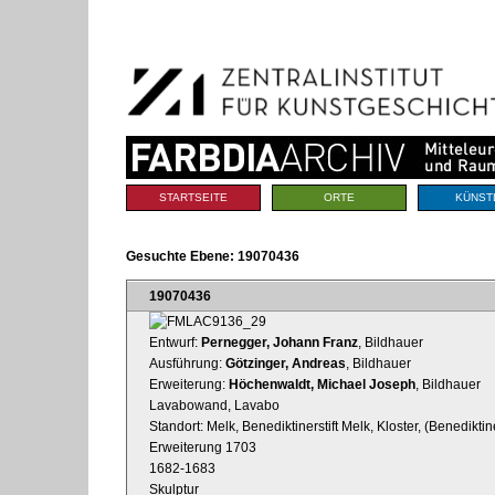
Benutzerspezifische
Direkt
Werkzeuge
zum
Inhalt
|
Direkt
zur
Navigation
Sektionen
STARTSEITE
ORTE
KÜNST
Gesuchte Ebene:
19070436
19070436
Entwurf:
Pernegger, Johann Franz
, Bildhauer
Ausführung:
Götzinger, Andreas
, Bildhauer
Erweiterung:
Höchenwaldt, Michael Joseph
, Bildhauer
Lavabowand, Lavabo
Standort: Melk, Benediktinerstift Melk, Kloster, (Benediktin
Erweiterung 1703
1682-1683
Skulptur