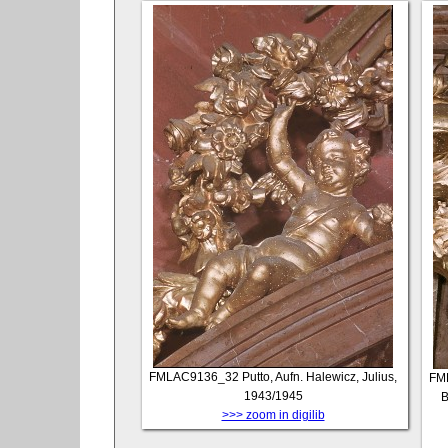
FMLAC9136_32
Putto, Aufn. Halewicz, Julius,
FM
1943/1945
B
>>> zoom in digilib