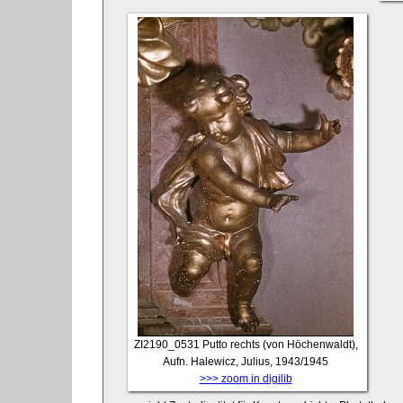
ZI2190_0531
Putto rechts (von Höchenwaldt),
Aufn. Halewicz, Julius, 1943/1945
>>> zoom in digilib