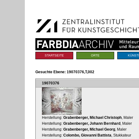
Benutzerspezifische
Direkt
Werkzeuge
zum
Inhalt
|
Direkt
zur
Navigation
Sektionen
STARTSEITE
ORTE
KÜNST
Gesuchte Ebene:
19070376,T,002
19070376
Herstellung:
Grabenberger, Michael Christoph
, Maler
Herstellung:
Grabenberger, Johann Bernhard
, Maler
Herstellung:
Grabenberger, Michael Georg
, Maler
Herstellung:
Colombo, Giovanni Battista
, Stukkateur