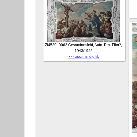
ZI4530_0063
Gesamtansicht, Aufn. Rex-Film?,
1943/1945
>>> zoom in digilib