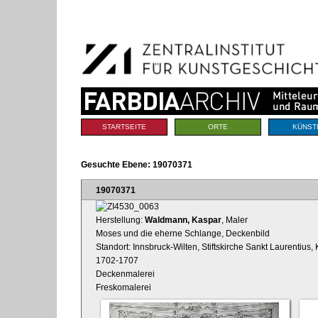
Benutzerspezifische
Direkt
Werkzeuge
zum
Inhalt
|
Direkt
zur
Navigation
Sektionen
STARTSEITE
ORTE
KÜNST
Gesuchte Ebene:
19070371
19070371
Herstellung:
Waldmann, Kaspar
, Maler
Moses und die eherne Schlange, Deckenbild
Standort: Innsbruck-Wilten, Stiftskirche Sankt Laurentius,
1702-1707
Deckenmalerei
Freskomalerei