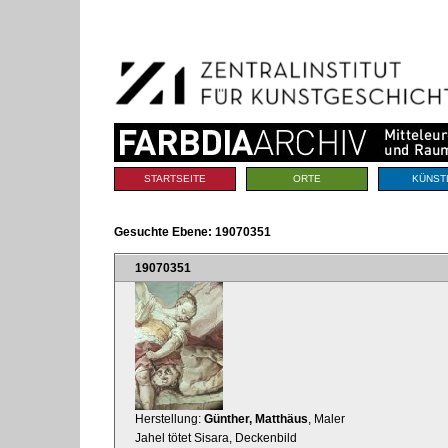
Benutzerspezifische
Direkt
Werkzeuge
zum
Inhalt
|
Direkt
zur
Navigation
Sektionen
STARTSEITE
ORTE
KÜNST
Gesuchte Ebene:
19070351
19070351
Herstellung:
Günther, Matthäus
, Maler
Jahel tötet Sisara, Deckenbild