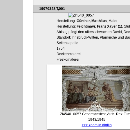
19070348,T,001
Herstellung:
Günther, Matthäus
, Maler
Herstellung:
Feichtmayr, Franz Xaver (1)
, Stu
Abisag pflegt den altersschwachen David, Dec
Standort: Innsbruck-Wilten, Pfarrkirche und Ba
Seitenkapelle
1754
Deckenmalerei
Freskomalerei
ZI4540_0057
Gesamtansicht, Aufn. Rex-Film
1943/1945
>>> zoom in digilib