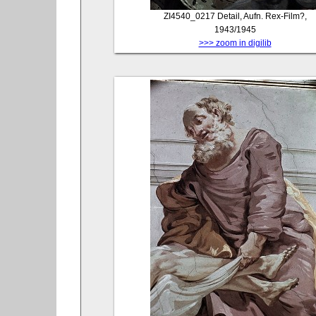
ZI4540_0217
Detail, Aufn. Rex-Film?,
1943/1945
>>> zoom in digilib