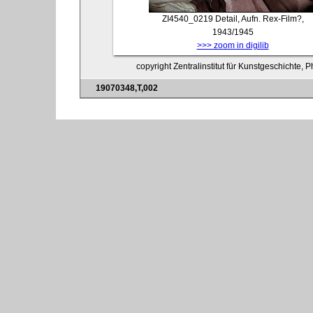
ZI4540_0219
Detail, Aufn. Rex-Film?,
1943/1945
>>> zoom in digilib
copyright Zentralinstitut für Kunstgeschichte, 
19070348,T,002