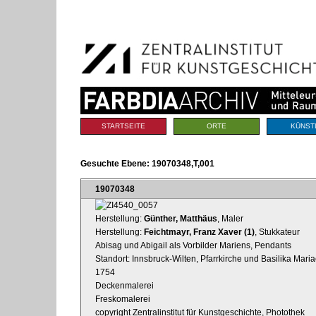
Benutzerspezifische
Direkt
Werkzeuge
zum
Inhalt
|
Direkt
zur
Navigation
Sektionen
STARTSEITE
ORTE
KÜNST
Gesuchte Ebene:
19070348,T,001
19070348
Herstellung:
Günther, Matthäus
, Maler
Herstellung:
Feichtmayr, Franz Xaver (1)
, Stukkateur
Abisag und Abigail als Vorbilder Mariens, Pendants
Standort: Innsbruck-Wilten, Pfarrkirche und Basilika Mari
1754
Deckenmalerei
Freskomalerei
copyright Zentralinstitut für Kunstgeschichte, Photothek