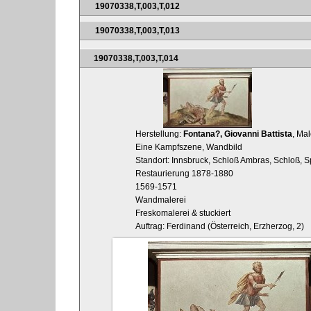
19070338,T,003,T,012
19070338,T,003,T,013
19070338,T,003,T,014
Herstellung:
Fontana?, Giovanni Battista
, Mal
Eine Kampfszene, Wandbild
Standort: Innsbruck, Schloß Ambras, Schloß, S
Restaurierung 1878-1880
1569-1571
Wandmalerei
Freskomalerei & stuckiert
Auftrag: Ferdinand (Österreich, Erzherzog, 2)