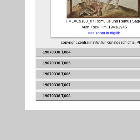
FMLAC9108_07
Romulus und Remus Sage
Aufn. Rex-Film, 1943/1945
>>> zoom in digilib
copyright Zentralinstitut für Kunstgeschichte, 
19070338,T,004
19070338,T,005
19070338,T,006
19070338,T,007
19070338,T,008