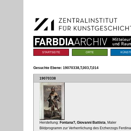
Benutzerspezifische
Direkt
Werkzeuge
zum
Inhalt
|
Direkt
zur
Navigation
Sektionen
STARTSEITE
ORTE
KÜNST
Gesuchte Ebene:
19070338,T,003,T,014
19070338
Herstellung:
Fontana?, Giovanni Battista
, Maler
Bildprogramm zur Verherrlichung des Erzherzogs Ferdinan