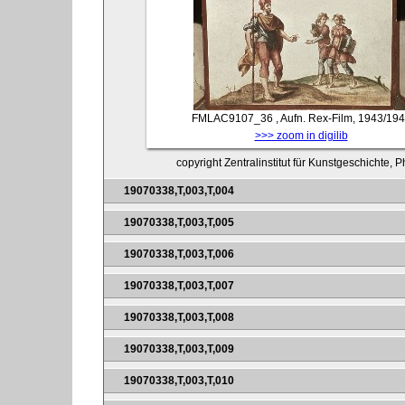
FMLAC9107_36
, Aufn. Rex-Film, 1943/19
>>> zoom in digilib
copyright Zentralinstitut für Kunstgeschichte, 
19070338,T,003,T,004
19070338,T,003,T,005
19070338,T,003,T,006
19070338,T,003,T,007
19070338,T,003,T,008
19070338,T,003,T,009
19070338,T,003,T,010