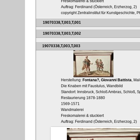
Freskomalerei & stuckiert
Auftrag: Ferdinand (Österreich, Erzherzog, 2)
copyright Zentralinstitut für Kunstgeschichte, 
19070338,T,003,T,001
19070338,T,003,T,002
19070338,T,003,T,003
Herstellung:
Fontana?, Giovanni Battista
, Mal
Die Knaben mit Faustulus, Wandbild
Standort: Innsbruck, Schloß Ambras, Schloß, S
Restaurierung 1878-1880
1569-1571
Wandmalerei
Freskomalerei & stuckiert
Auftrag: Ferdinand (Österreich, Erzherzog, 2)