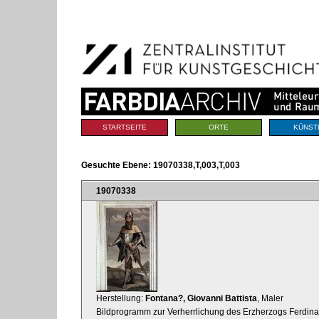
Benutzerspezifische
Direkt
Werkzeuge
zum
Inhalt
|
Direkt
zur
Navigation
Sektionen
STARTSEITE
ORTE
KÜNST
Gesuchte Ebene:
19070338,T,003,T,003
19070338
Herstellung:
Fontana?, Giovanni Battista
, Maler
Bildprogramm zur Verherrlichung des Erzherzogs Ferdinan