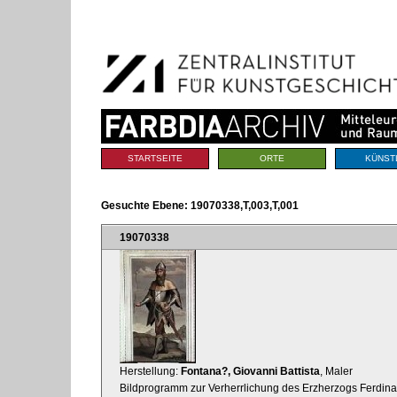
Benutzerspezifische
Direkt
Werkzeuge
zum
Inhalt
|
Direkt
zur
Navigation
Sektionen
STARTSEITE
ORTE
KÜNST
Gesuchte Ebene:
19070338,T,003,T,001
19070338
Herstellung:
Fontana?, Giovanni Battista
, Maler
Bildprogramm zur Verherrlichung des Erzherzogs Ferdinan