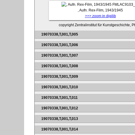
FMLAC9103_
, Aufn. Rex-Film, 1943/1945
>>> zoom in digilib
copyright Zentralinstitut für Kunstgeschichte, 
19070338,T,001,T,005
19070338,T,001,T,006
19070338,T,001,T,007
19070338,T,001,T,008
19070338,T,001,T,009
19070338,T,001,T,010
19070338,T,001,T,011
19070338,T,001,T,012
19070338,T,001,T,013
19070338,T,001,T,014