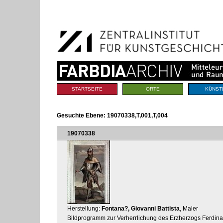
Benutzerspezifische
Direkt
Werkzeuge
zum
Inhalt
|
Direkt
zur
Navigation
Sektionen
STARTSEITE
ORTE
KÜNST
Gesuchte Ebene:
19070338,T,001,T,004
19070338
Herstellung:
Fontana?, Giovanni Battista
, Maler
Bildprogramm zur Verherrlichung des Erzherzogs Ferdinan