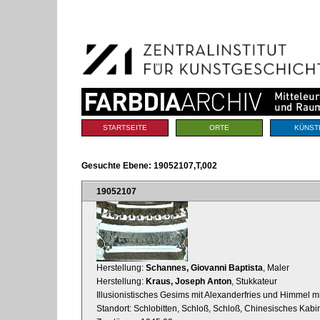
Benutzerspezifische
Direkt
Werkzeuge
zum
Inhalt
|
Direkt
zur
Navigation
Sektionen
STARTSEITE
ORTE
KÜNST
Gesuchte Ebene:
19052107,T,002
19052107
Herstellung:
Schannes, Giovanni Baptista
, Maler
Herstellung:
Kraus, Joseph Anton
, Stukkateur
Illusionistisches Gesims mit Alexanderfries und Himmel 
Standort: Schlobitten, Schloß, Schloß, Chinesisches Kabi