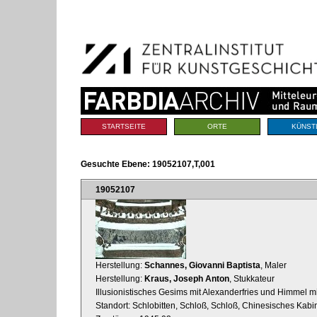
Benutzerspezifische
Direkt
Werkzeuge
zum
Inhalt
|
Direkt
zur
Navigation
Sektionen
STARTSEITE
ORTE
KÜNST
Gesuchte Ebene:
19052107,T,001
19052107
Herstellung:
Schannes, Giovanni Baptista
, Maler
Herstellung:
Kraus, Joseph Anton
, Stukkateur
Illusionistisches Gesims mit Alexanderfries und Himmel 
Standort: Schlobitten, Schloß, Schloß, Chinesisches Kabi