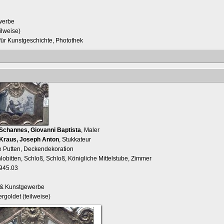
werbe
ilweise)
t für Kunstgeschichte, Photothek
Schannes, Giovanni Baptista
, Maler
Kraus, Joseph Anton
, Stukkateur
 Putten, Deckendekoration
lobitten, Schloß, Schloß, Königliche Mittelstube, Zimmer
1945.03
i & Kunstgewerbe
ergoldet (teilweise)