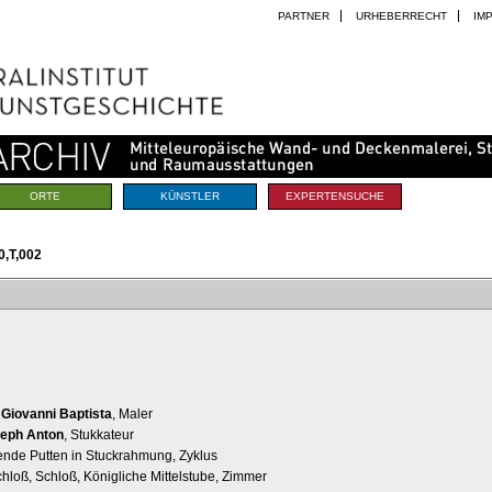
PARTNER
URHEBERRECHT
IM
ORTE
KÜNSTLER
EXPERTENSUCHE
,T,002
Giovanni Baptista
, Maler
seph Anton
, Stukkateur
ende Putten in Stuckrahmung, Zyklus
chloß, Schloß, Königliche Mittelstube, Zimmer