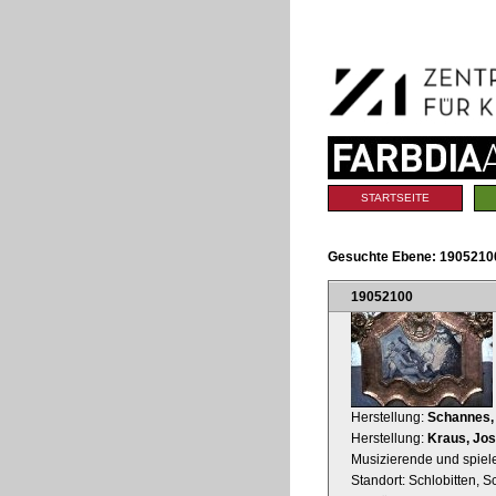
Benutzerspezifische
Direkt
Werkzeuge
zum
Inhalt
|
Direkt
zur
Navigation
Sektionen
STARTSEITE
Gesuchte Ebene:
19052100
19052100
Herstellung:
Schannes, 
Herstellung:
Kraus, Jo
Musizierende und spiel
Standort: Schlobitten, S