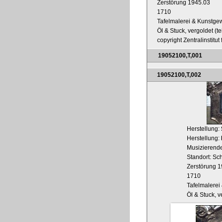
Zerstörung 1945.03
1710
Tafelmalerei & Kunstge
Öl & Stuck, vergoldet (te
copyright Zentralinstitu
19052100,T,001
19052100,T,002
Herstellung:
Herstellung:
Musizierende
Standort: Sch
Zerstörung 
1710
Tafelmalere
Öl & Stuck, v