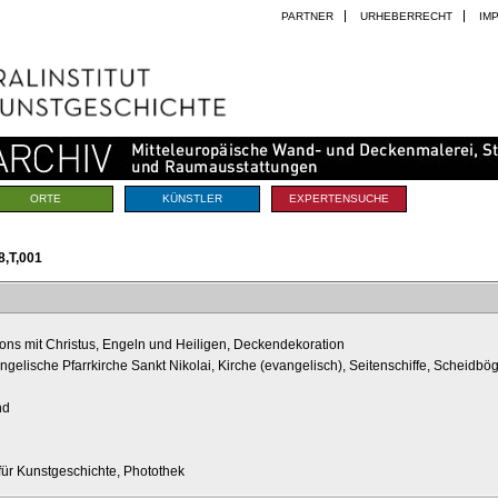
PARTNER
URHEBERRECHT
IM
ORTE
KÜNSTLER
EXPERTENSUCHE
,T,001
ons mit Christus, Engeln und Heiligen, Deckendekoration
angelische Pfarrkirche Sankt Nikolai, Kirche (evangelisch), Seitenschiffe, Scheidb
nd
t für Kunstgeschichte, Photothek