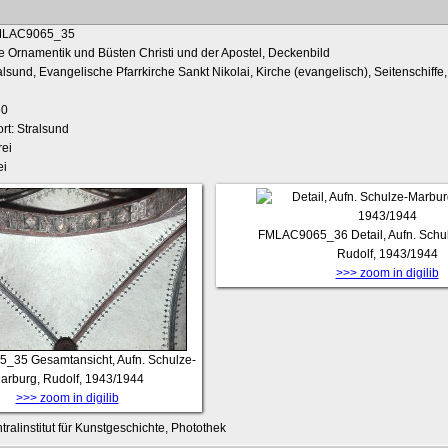
 Ornamentik und Büsten Christi und der Apostel, Deckenbild
ralsund, Evangelische Pfarrkirche Sankt Nikolai, Kirche (evangelisch), Seitenschif
30
rt: Stralsund
ei
ei
FMLAC9065_36
Detail, Aufn. Sch
Rudolf, 1943/1944
>>> zoom in digilib
5_35
Gesamtansicht, Aufn. Schulze-
arburg, Rudolf, 1943/1944
>>> zoom in digilib
tralinstitut für Kunstgeschichte, Photothek