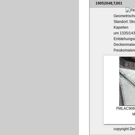
19052048,T,001
Geometrische
Standort: St
Kapellen
um 1335/14
Entstehungso
Deckenmaler
Freskomaler
FMLAC906
M
copyright Zen