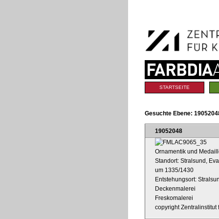
Benutzerspezifische
Direkt
Werkzeuge
zum
Inhalt
|
Direkt
zur
Navigation
Sektionen
STARTSEITE
Gesuchte Ebene:
19052048
19052048
Ornamentik und Medaill
Standort: Stralsund, Ev
um 1335/1430
Entstehungsort: Stralsu
Deckenmalerei
Freskomalerei
copyright Zentralinstitu