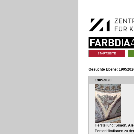
Benutzerspezifische
Direkt
Werkzeuge
zum
Inhalt
|
Direkt
zur
Navigation
Sektionen
STARTSEITE
Gesuchte Ebene:
19052020
19052020
Herstellung:
Simon, Al
Personifikationen zu d