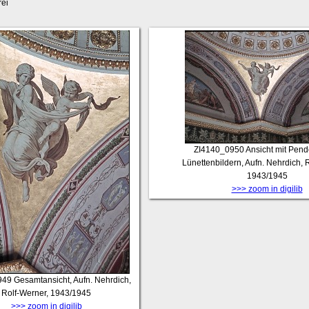
ei
ZI4140_0950
Ansicht mit Pend
Lünettenbildern, Aufn. Nehrdich, 
1943/1945
>>> zoom in digilib
949
Gesamtansicht, Aufn. Nehrdich,
Rolf-Werner, 1943/1945
>>> zoom in digilib