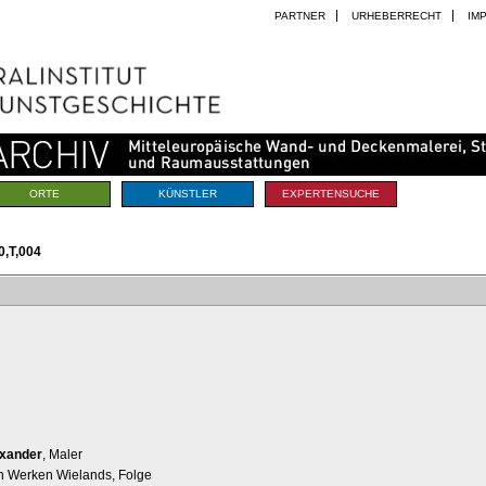
PARTNER
URHEBERRECHT
IM
ORTE
KÜNSTLER
EXPERTENSUCHE
,T,004
exander
, Maler
en Werken Wielands, Folge