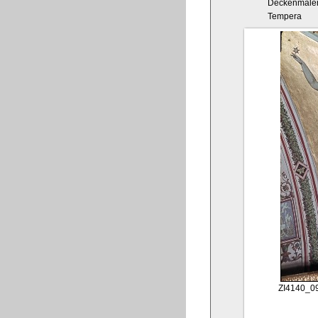
Deckenmaler
Tempera
ZI4140_0