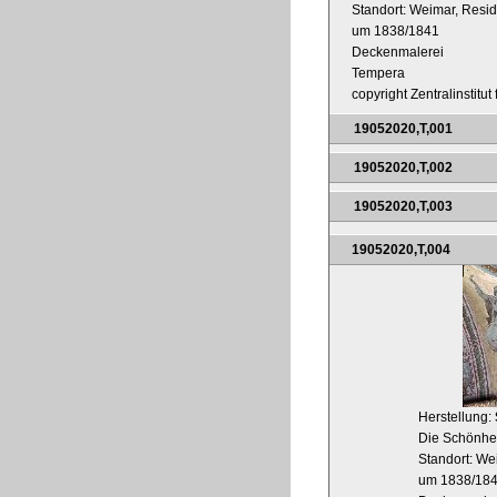
Standort: Weimar, Resi
um 1838/1841
Deckenmalerei
Tempera
copyright Zentralinstitu
19052020,T,001
19052020,T,002
19052020,T,003
19052020,T,004
Herstellung:
Die Schönheit
Standort: We
um 1838/18