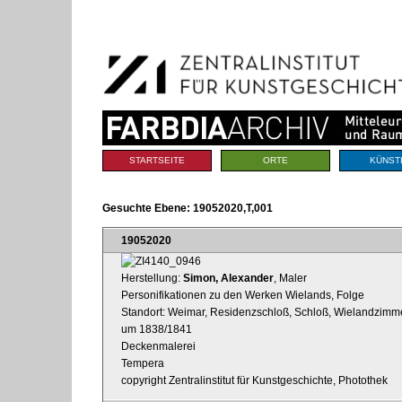
Benutzerspezifische
Direkt
Werkzeuge
zum
Inhalt
|
Direkt
zur
Navigation
Sektionen
STARTSEITE
ORTE
KÜNST
Gesuchte Ebene:
19052020,T,001
19052020
Herstellung:
Simon, Alexander
, Maler
Personifikationen zu den Werken Wielands, Folge
Standort: Weimar, Residenzschloß, Schloß, Wielandzimme
um 1838/1841
Deckenmalerei
Tempera
copyright Zentralinstitut für Kunstgeschichte, Photothek