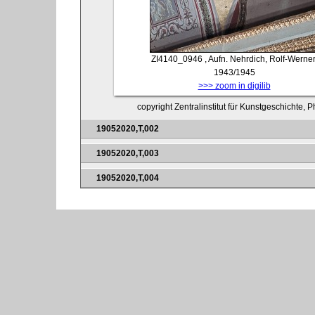
ZI4140_0946
, Aufn. Nehrdich, Rolf-Werner
1943/1945
>>> zoom in digilib
copyright Zentralinstitut für Kunstgeschichte, 
19052020,T,002
19052020,T,003
19052020,T,004