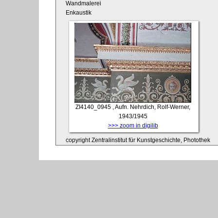
Wandmalerei
Enkaustik
ZI4140_0945
, Aufn. Nehrdich, Rolf-Werner,
1943/1945
>>> zoom in digilib
copyright Zentralinstitut für Kunstgeschichte, Photothek