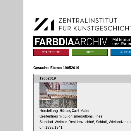
Benutzerspezifische
Direkt
Werkzeuge
zum
Inhalt
|
Direkt
zur
Navigation
Sektionen
STARTSEITE
ORTE
KÜNST
Gesuchte Ebene:
19052019
19052019
Herstellung:
Hütter, Carl
, Maler
Greifenfries mit Bildnismedaillons, Fries
Standort: Weimar, Residenzschloß, Schloß, Wielandzimm
um 1838/1841